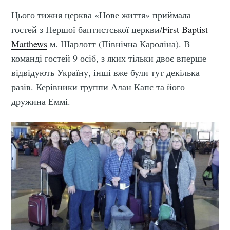
Цього тижня церква «Нове життя» приймала
гостей з Першої баптистської церкви/
First Baptist
Matthews
м. Шарлотт (Північна Кароліна). В
команді гостей 9 осіб, з яких тільки двоє вперше
відвідують Україну, інші вже були тут декілька
разів. Керівники группи Алан Капс та його
дружина Еммі.