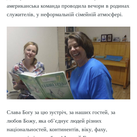
Subscribe to
американська команда проводила вечори в родинах
служителів, у неформальній сімейній атмосфері.
Нове Життя
Stay up to date! Get all the latest &
greatest posts delivered straight to
your inbox
Subscribe
Слава Богу за цю зустріч, за наших гостей, за
любов Божу, яка об’єднує людей різних
національностей, континентів, віку, фаху,