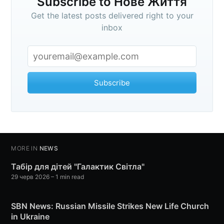
Subscribe to Нове Життя
Get the latest posts delivered right to your
inbox
Subscribe
MORE IN
NEWS
Табір для дітей "Галактик Світла"
29 черв 2026
– 1 min read
SBN News: Russian Missile Strikes New Life Church
in Ukraine