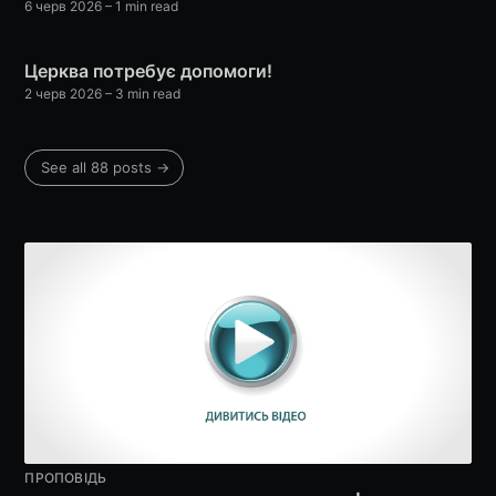
6 черв 2026
– 1 min read
Церква потребує допомоги!
2 черв 2026
– 3 min read
See all 88 posts →
ПРОПОВІДЬ