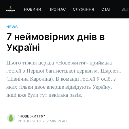
НОВИНИ
ПРО НАС
СЛУЖІННЯ
СТАТТІ
ВІД
NEWS
7 неймовірних днів в
Україні
Цього тижня церква «Нове життя» приймала
гостей з Першої баптистської церкви м. Шарлотт
(Північна Кароліна). В команді гостей 9 осіб, з
яких тільки двоє вперше відвідують Україну,
інші вже були тут декілька разів.
"НОВЕ ЖИТТЯ"
20 КВІТ 2018
•
2 MIN READ