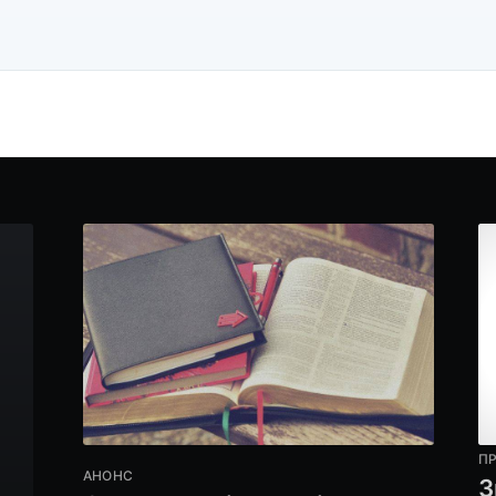
Subscr
П
АНОНС
З