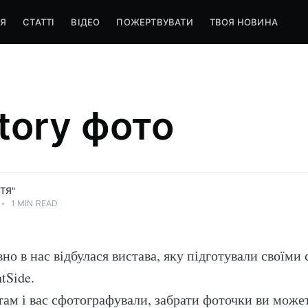
Я
СТАТТІ
ВІДЕО
ПОЖЕРТВУВАТИ
ТВОЯ НОВИНА
tory фото
ТЯ"
•
1 MIN READ
но в нас відбулася вистава, яку підготували своїми
tSide.
там і вас сфотографували, забрати фоточки ви може