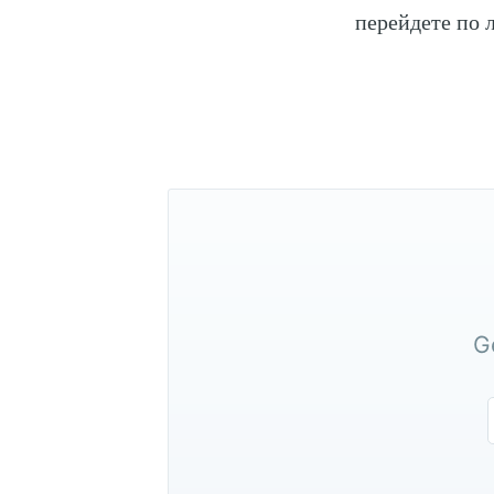
перейдете по 
Sub
G
Stay u