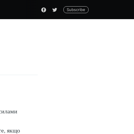
Subscribe
 силами
те, якщо