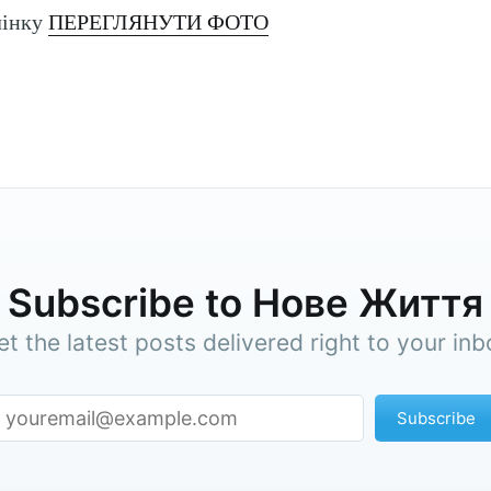
лінку
ПЕРЕГЛЯНУТИ ФОТО
scribe to Нове Ж
Subscribe to Нове Життя
et the latest posts delivered right to your inb
p to date! Get all the latest & greatest posts de
straight to your inbox
Subscribe