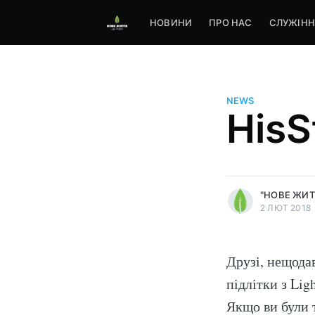
НОВИНИ
ПРО НАС
СЛУЖІНН
NEWS
HisS
more posts
"НОВЕ ЖИТ
2 ЛЮТ 2018
Друзі, нещодав
підлітки з Ligh
Якщо ви були 