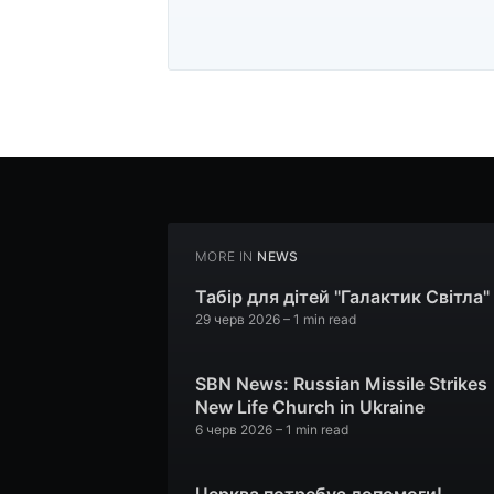
MORE IN
NEWS
Табір для дітей "Галактик Світла"
29 черв 2026
– 1 min read
SBN News: Russian Missile Strikes
New Life Church in Ukraine
6 черв 2026
– 1 min read
Церква потребує допомоги!