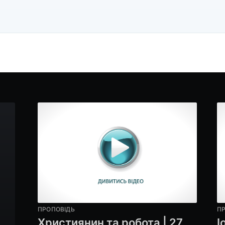
ПРОПОВІДЬ
П
Християнин та робота | 27
І