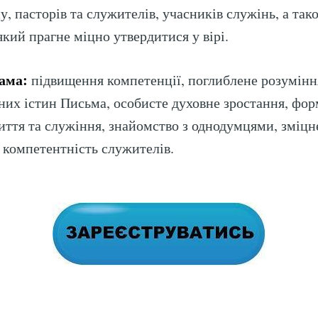
, пасторів та служителів, учасників служінь, а так
кий прагне міцно утвердитися у вірі.
ама:
підвищення компетенції, поглиблене розумінн
их істин Письма, особисте духовне зростання, фо
иття та служіння, знайомство з однодумцями, зміц
і компетентність служителів.