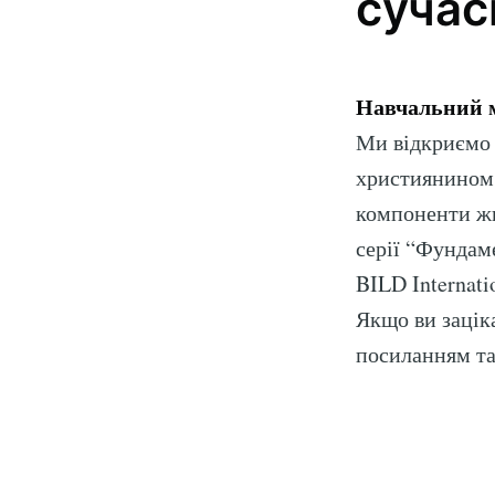
сучас
Навчальний м
Ми відкриємо 
християнином 
компоненти жи
серії “Фундам
BILD Internatio
Якщо ви зацік
посиланням та