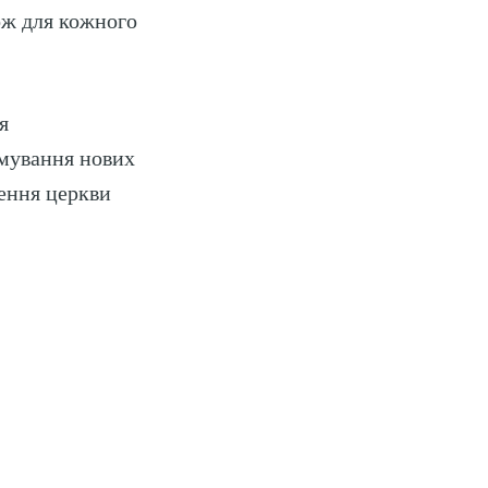
ож для кожного
я
рмування нових
нення церкви