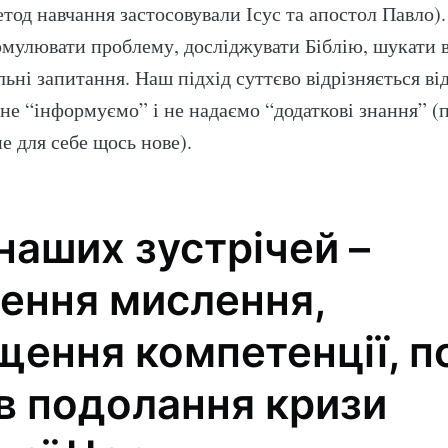
етод навчання застосовували Ісус та апостол Павло)
мулювати проблему, досліджувати Біблію, шукати в
ьні запитання. Наш підхід суттєво відрізняється ві
не “інформуємо” і не надаємо “додаткові знання” (п
е для себе щось нове).
наших зустрічей –
scribe to Нове Ж
ення мислення,
p to date! Get all the latest & greatest posts de
щення компетенції, 
straight to your inbox
в подолання кризи
Subscr