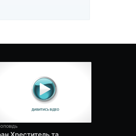
РОПОВІДЬ
оан Хреститель та