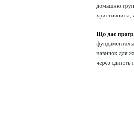
домашню групу
християнина, я
Що дає прогр
фундаментальн
навичок для ж
через єдність 