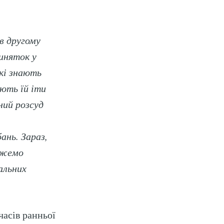
в другому
иняток у
які знають
ють їй іти
ний розсуд
ань. Зараз,
можемо
альних
часів ранньої