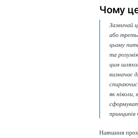
Чому ц
Зазвичай ц
або третьо
цьому пита
та розумі
цим шляхом
визначає д
спираючись
як ніколи,
сформуват
принципів
Навчання прохо