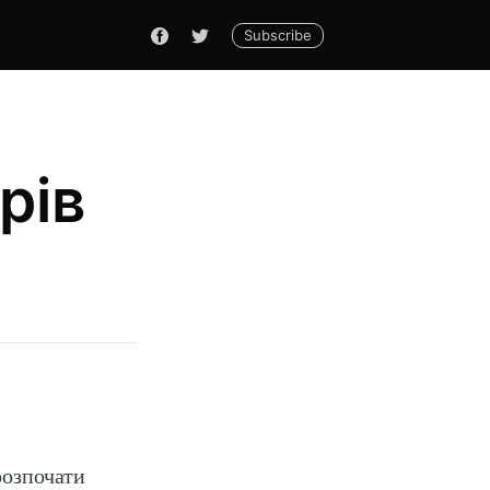
Subscribe
рів
розпочати