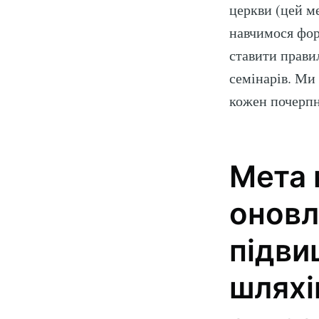
церкви (цей м
навчимося фор
ставити правил
семінарів. Ми 
кожен почерпн
Мета 
Sub
оновл
Stay u
підви
шляхі