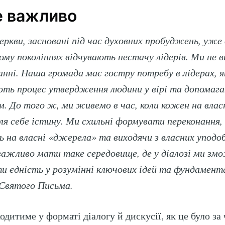
е важливо
еркви, засновані під час духовних пробуджень, уже 
му поколіннях відчувають нестачу лідерів. Ми не в
нні. Наша громада має гостру потребу в лідерах, 
ють процес утвердження людини у вірі та допомага
. До того ж, ми живемо в час, коли кожен на влас
ля себе істину. Ми схильні формувати переконання,
 на власні «джерела» та виходячи з власних уподоб
 важливо мати таке середовище, де у діалозі ми з
и єдність у розумінні ключових ідей та фундамент
 Святого Письма.
дитиме у форматі діалогу й дискусії, як це було за 