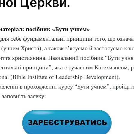
ної Церкви.
атеріал: посібник «Бути учнем»
для себе фундаментальні принципи того, що означа
(учнем Христа), а також з’ясуємо й застосуємо клю
ття християнина. Навчальний посібник “Бути учне
ентальні принципи”, яка є сучасним Катехизисом, 
nal (Bible Institute of Leadership Development).
авленні в проходженні курсу “Бути учнем”, пройдіть
 заповніть заявку: