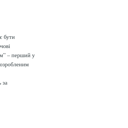
є бути
чові
м” – перший у
розробленим
 за