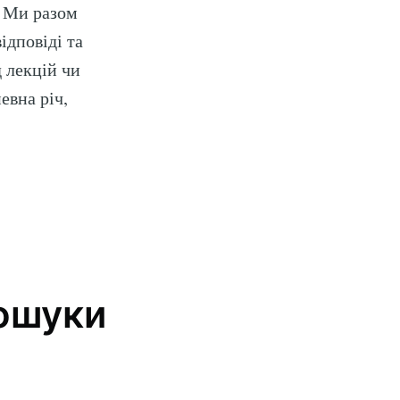
. Ми разом
ідповіді та
д лекцій чи
евна річ,
иття
livered
пошуки
ibe