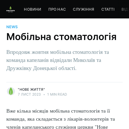
НОВИНИ
ПРО НАС
СЛУЖІННЯ
СТАТТІ
ВІД
NEWS
Мобільна стоматологія
Впродовж жовтня мобільна стоматологія та
команда капеланів відвідали Миколаїв та
Дружківку Донецької області.
"НОВЕ ЖИТТЯ"
7 ЛИСТ 2023
•
1 MIN READ
Вже кілька місяців мобільна стоматологія та її
команда, яка складається з лікарів-волонтерів та
членів капеланського служіння церкви "Нове