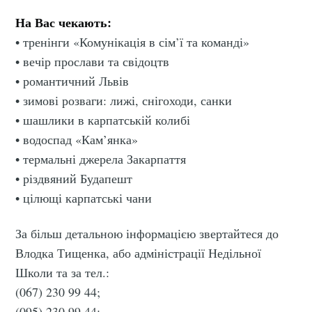
На Вас чекають:
• тренінги «Комунікація в сім’ї та команді»
• вечір прослави та свідоцтв
• романтичний Львів
• зимові розваги: лижі, снігоходи, санки
• шашлики в карпатській колибі
• водоспад «Кам’янка»
• термальні джерела Закарпаття
• різдвяний Будапешт
• цілющі карпатські чани
За більш детальною інформацією звертайтеся до
Влодка Тищенка, або адміністрації Недільної
Школи та за тел.:
(067) 230 99 44;
(095) 230 99 44;