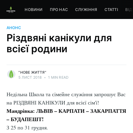
НОВИНИ
ПРО НАС
СЛУЖІННЯ
СТАТТІ
ВІД
АНОНС
Різдвяні канікули для
всієї родини
"НОВЕ ЖИТТЯ"
5 ЛИСТ 2018
•
1 MIN READ
Недільна Школа та сімейне служіння запрошує Вас
на РІЗДВЯНІ КАНІКУЛИ для всієї сім'ї!
Мандрівка: ЛЬВІВ – КАРПАТИ – ЗАКАРПАТТЯ
– БУДАПЕШТ!
З 25 по 31 грудня.