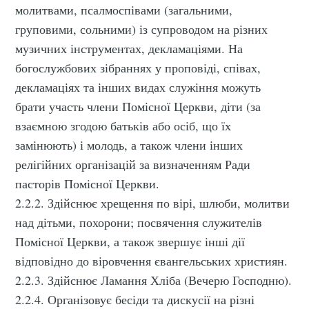
молитвами, псалмоспівами (загальними,
груповими, сольними) із супроводом на різних
музичних інструментах, декламаціями. На
богослужбових зібраннях у проповіді, співах,
декламаціях та інших видах служіння можуть
брати участь члени Помісної Церкви, діти (за
взаємною згодою батьків або осіб, що їх
замінюють) і молодь, а також члени інших
релігійних організацій за визначенням Ради
пасторів Помісної Церкви.
2.2.2. Здійснює хрещення по вірі, шлюби, молитви
над дітьми, похорони; посвячення служителів
Помісної Церкви, а також звершує інші дії
відповідно до віровчення євангельських християн.
2.2.3. Здійснює Ламання Хліба (Вечерю Господню).
2.2.4. Організовує бесіди та дискусії на різні