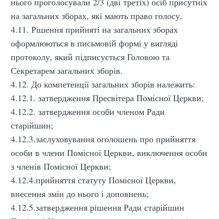
нього проголосували 2/3 (дві третіх) осіб присутніх
на загальних зборах, які мають право голосу.
4.11. Рішення прийняті на загальних зборах
оформлюються в письмовій формі у вигляді
протоколу, який підписується Головою та
Секретарем загальних зборів.
4.12. До компетенції загальних зборів належить:
4.12.1. затвердження Пресвітера Помісної Церкви;
4.12.2. затвердження особи членом Ради
Subscribe to
старійшин;
4.12.3.заслуховування оголошень про прийняття
особи в члени Помісної Церкви, виключення особи
Нове Життя
з членів Помісної Церкви;
4.12.4.прийняття статуту Помісної Церкви,
Stay up to date! Get all the latest &
внесення змін до нього і доповнень;
greatest posts delivered straight to
4.12.5.затвердження рішення Ради старійшин