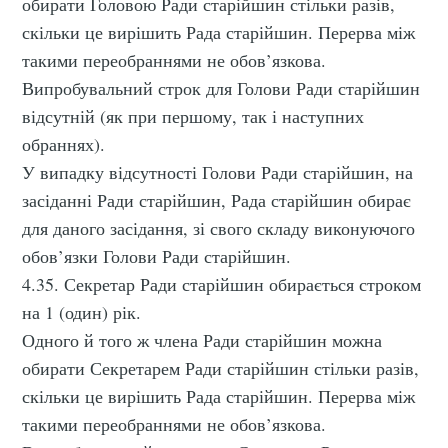
обирати Головою Ради старійшин стільки разів,
скільки це вирішить Рада старійшин. Перерва між
такими переобраннями не обов’язкова.
Випробувальний строк для Голови Ради старійшин
відсутній (як при першому, так і наступних
обраннях).
У випадку відсутності Голови Ради старійшин, на
засіданні Ради старійшин, Рада старійшин обирає
для даного засідання, зі свого складу виконуючого
обов’язки Голови Ради старійшин.
4.35. Секретар Ради старійшин обирається строком
на 1 (один) рік.
Одного й того ж члена Ради старійшин можна
обирати Секретарем Ради старійшин стільки разів,
скільки це вирішить Рада старійшин. Перерва між
такими переобраннями не обов’язкова.