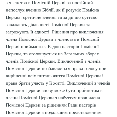
з членства в Помісній Церкві за постійний
непослух вченню Біблії, як її розуміє Помісна
Церква, єретичне вчення та за дії що суттєво
заважають діяльності Помісної Церкви та
загрожують її єдності. Рішення про виключення
члена Помісної Церкви з членства в Помісній
Церкві приймається Радою пасторів Помісної
Церкви, та оголошується на Загальних зборах
членів Помісної Церкви. Виключений з членів
Помісної Церкви позбавляється права голосу при
вирішенні всіх питань життя Помісної Церкви і
права брати участь у її житті. Виключений з членів
Помісної Церкви знову може бути прийнятим в
члени Помісної Церкви з набуттям прав члена
Помісної Церкви за рішенням Ради пасторів
Помісної Церкви з подальшим представленням