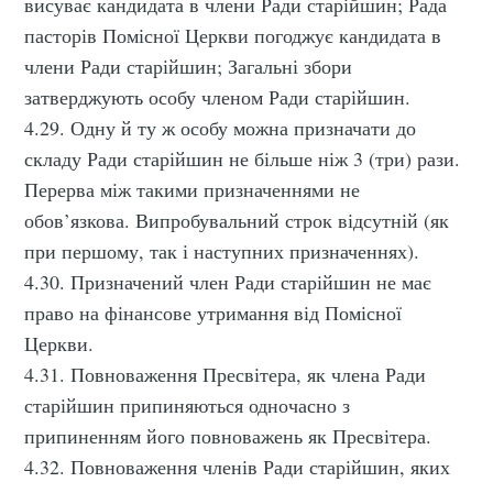
висуває кандидата в члени Ради старійшин; Рада
пасторів Помісної Церкви погоджує кандидата в
члени Ради старійшин; Загальні збори
затверджують особу членом Ради старійшин.
4.29. Одну й ту ж особу можна призначати до
складу Ради старійшин не більше ніж 3 (три) рази.
Перерва між такими призначеннями не
обов’язкова. Випробувальний строк відсутній (як
при першому, так і наступних призначеннях).
4.30. Призначений член Ради старійшин не має
право на фінансове утримання від Помісної
Церкви.
4.31. Повноваження Пресвітера, як члена Ради
старійшин припиняються одночасно з
припиненням його повноважень як Пресвітера.
4.32. Повноваження членів Ради старійшин, яких