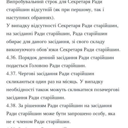
Випробувальний строк для Секретаря Ради
старійшин відсутній (як при першому, так і
наступних обраннях).
У випадку відсутності Секретаря Ради старійшин,
на засіданні Ради старійшин, Рада старійшин
обирає для даного засідання, зі свого складу
виконуючого обов’язки Секретаря Ради старійшин.
4.36. Порядок денний засідання Ради старійшин
подається Головою Ради старійшин.
4.37. Чергові засідання Ради старійшин
скликаються один раз на місяць. У випадку
необхідності також можуть скликатися позачергові
засідання Ради старійшин.
4.38. За рішенням Ради старійшин на засідання
Ради старійшин може бути запрошено особу, яка
не є членом Ради старійшин.