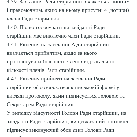
4.39. Засідання Ради старійшин вважається чинним
і правомочним, якщо на ньому присутні 4 (чотири)
члена Ради старійшин.
4.40. Право голосувати на засіданні Ради
старійшин має виключно член Ради старійшин.
4.41. Рішення на засіданні Ради старійшин
вважається прийнятим, якщо за нього
проголосувала більшість членів від загальної
кількості членів Ради старійшин.
4.42. Рішення прийняті на засіданні Ради
старійшин оформлюються в письмовій формі у
вигляді протоколу, який підписується Головою та
Секретарем Ради старійшин.
У випадку відсутності Голови Ради старійшин, на
засіданні Ради старійшин, вищевказаний протокол
підписує виконуючий обов’язки Голови Ради