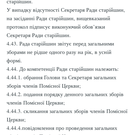
старійшин.
У випадку відсутності Секретаря Ради старійшин,
на засіданні Ради старійшин, вищевказаний
протокол підписує виконуючий обов’язки
Секретаря Ради старійшин.
4.43. Рада старійшин звітує перед загальними
зборами не рідше одного разу на рік, в усній
формі.
4.44. До компетенції Ради старійшин належить:
4.44.1. обрання Голови та Секретаря загальних
зборів членів Помісної Церкви;
4.44.2. подання порядку денного загальних зборів
членів Помісної Церкви;
4.44.3. скликання загальних зборів членів Помісної
Церкви;
4.44.4.повідомлення про проведення загальних