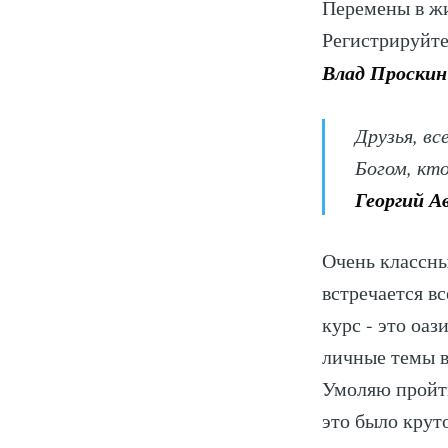
Перемены в жи
Регистрируйте
Влад Проскин
Друзья, в
Богом, кто
Георгий А
Очень классны
встречается в
курс - это оаз
личные темы в
Умоляю пройти
это было круто