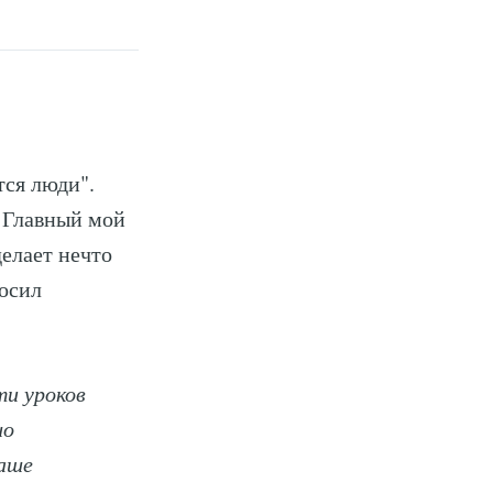
тся люди".
. Главный мой
делает нечто
носил
и уроков
шо
ваше