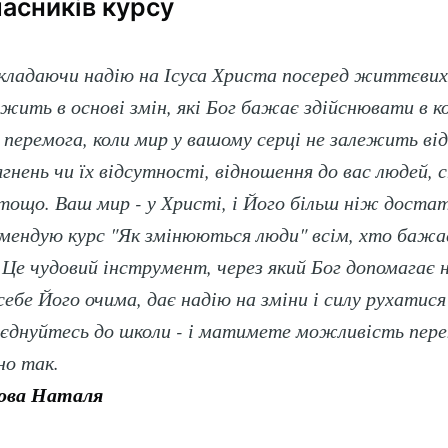
часників курсу
кладаючи надію на Ісуса Христа посеред життєвих
ежить в основі змін, які Бог бажає здійснювати в 
 є перемога, коли мир у вашому серці не залежить ві
гнень чи їх відсутності, відношення до вас людей, 
тощо. Ваш мир - у Христі, і Його більш ніж доста
мендую курс "Як змінюються люди" всім, хто бажа
Це чудовий інструмент, через який Бог допомагає 
ебе Його очима, дає надію на зміни і силу рухатися 
scribe to Нове Ж
иєднуйтесь до школи - і матимете можливість пере
но так.
p to date! Get all the latest & greatest posts de
ова Наталя
straight to your inbox