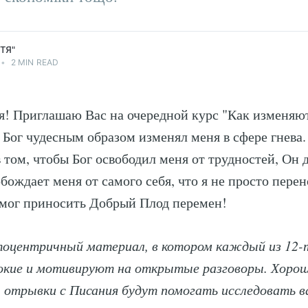
ТЯ"
•
2 MIN READ
я! Приглашаю Вас на очередной курс "Как изменяю
д Бог чудесным образом изменял меня в сфере гнева
в том, чтобы Бог освободил меня от трудностей, Он 
бождает меня от самого себя, что я не просто пере
 мог приносить Добрый Плод перемен!
оцентричный материал, в котором каждый из 12-т
бокие и мотивируют на открытые разговоры. Хоро
 отрывки с Писания будут помогать исследовать 