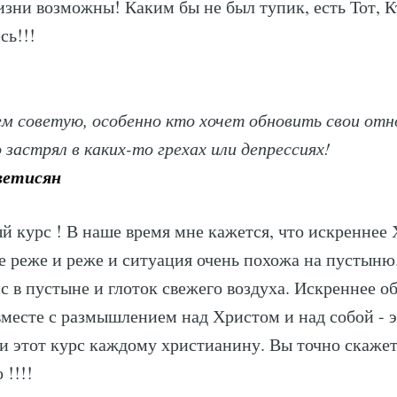
зни возможны! Каким бы не был тупик, есть Тот, К
сь!!!
Subscr
сем советую, особенно кто хочет обновить свои отн
 застрял в каких-то грехах или депрессиях!
ветисян
й курс ! В наше время мне кажется, что искреннее
се реже и реже и ситуация очень похожа на пустыню.
ис в пустыне и глоток свежего воздуха. Искреннее 
месте с размышлением над Христом и над собой - э
 этот курс каждому христианину. Вы точно скажете
 !!!!