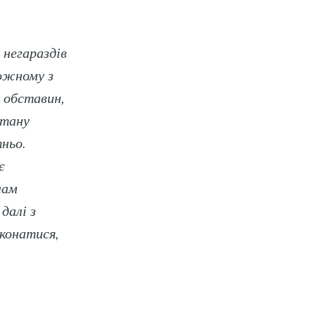
 негараздів
кожному з
д обставин,
стану
тньо.
є
нам
далі з
иття
конатися,
livered