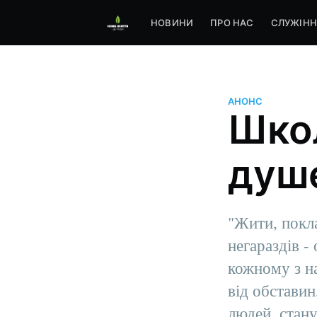
НОВИНИ
ПРО НАС
СЛУЖІНН
АНОНС
Школ
душ
"Жити, покл
негараздів -
кожному з на
від обставин
людей, стан