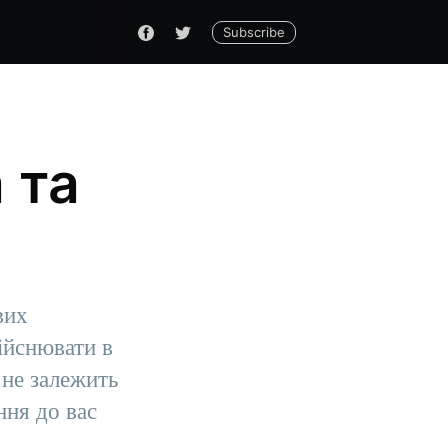
Subscribe
 та
вих
дійснювати в
 не залежить
ння до вас