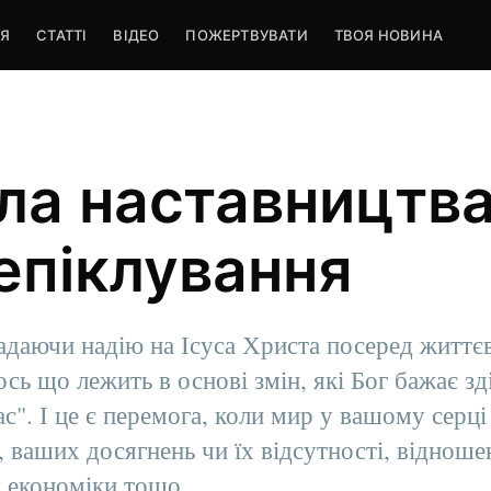
Я
СТАТТІ
ВІДЕО
ПОЖЕРТВУВАТИ
ТВОЯ НОВИНА
а наставництва
епіклування
адаючи надію на Ісуса Христа посеред життє
 ось що лежить в основі змін, які Бог бажає з
с". І це є перемога, коли мир у вашому серці
, ваших досягнень чи їх відсутності, відноше
у економіки тощо.