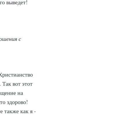
то выведет!
ibe
ошения с
 Христианство
 Так вот этот
общение на
то здорово!
 также как я -