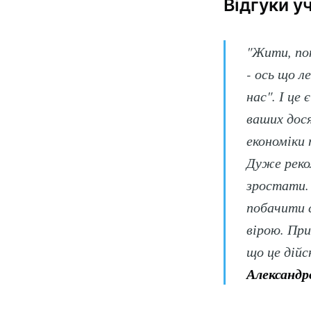
Відгуки у
"Жити, по
- ось що л
нас". І це
ваших дося
економіки 
Дуже реко
зростати. 
побачити с
Sub
вірою. Пр
що це дійс
Stay u
Александр