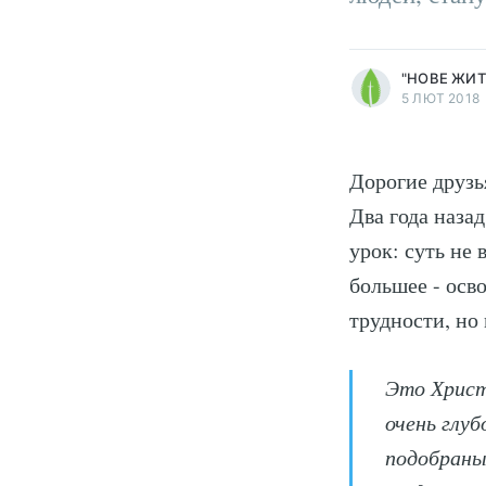
more posts
"НОВЕ ЖИТ
5 ЛЮТ 2018
Дорогие друзь
Два года наза
урок: суть не 
большее - осво
трудности, но
Это Христ
очень глу
подобраны