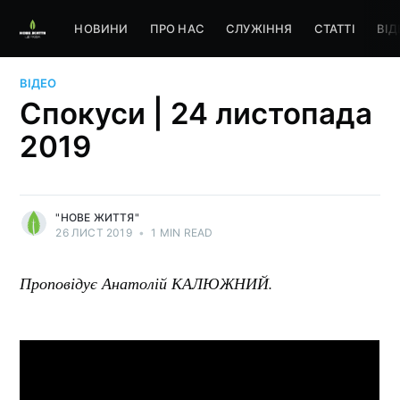
НОВИНИ
ПРО НАС
СЛУЖІННЯ
СТАТТІ
ВІД
ВІДЕО
Спокуси | 24 листопада
2019
"НОВЕ ЖИТТЯ"
26 ЛИСТ 2019
•
1 MIN READ
Проповідує Анатолій КАЛЮЖНИЙ.