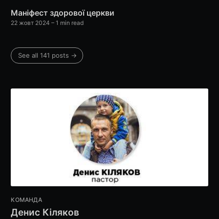
Маніфест здорової церкви
22 жовт 2024
– 1 min read
Subscribe
See all 141 posts →
КОМАНДА
Денис Кіляков