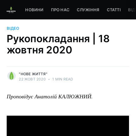
НОВИНИ
ПРО НАС
СЛУЖІННЯ
СТАТТІ
ВІД
ВІДЕО
Рукопокладання | 18
жовтня 2020
"НОВЕ ЖИТТЯ"
22 ЖОВТ 2020
•
1 MIN READ
Проповідує Анатолій КАЛЮЖНИЙ.