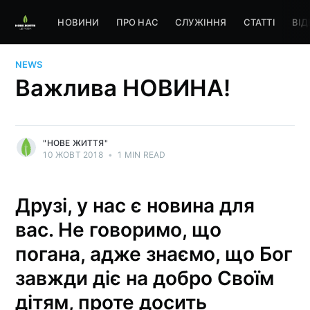
НОВИНИ
ПРО НАС
СЛУЖІННЯ
СТАТТІ
ВІД
NEWS
Важлива НОВИНА!
"НОВЕ ЖИТТЯ"
10 ЖОВТ 2018
•
1 MIN READ
Друзі, у нас є новина для
вас. Не говоримо, що
погана, адже знаємо, що Бог
завжди діє на добро Своїм
дітям, проте досить