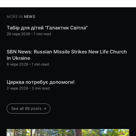
Stay up to date! Get all the latest &
MORE IN
NEWS
greatest posts delivered straight to
Табір для дітей "Галактик Світла"
your inbox
29 черв 2026
– 1 min read
SBN News: Russian Missile Strikes New Life Church
in Ukraine
6 черв 2026
– 1 min read
Subscribe
Церква потребує допомоги!
2 черв 2026
– 3 min read
See all 88 posts →