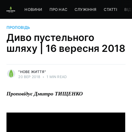
НОВИНИ
ПРО НАС
СЛУЖІННЯ
СТАТТІ
ВІД
ПРОПОВІДЬ
Диво пустельного
шляху | 16 вересня 2018
"НОВЕ ЖИТТЯ"
20 ВЕР 2018
•
1 MIN READ
Проповідує Дмитро ТИЩЕНКО