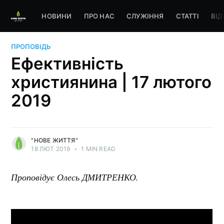
НОВИНИ
ПРО НАС
СЛУЖІННЯ
СТАТТІ
ВІД
ПРОПОВІДЬ
Ефективність
християнина | 17 лютого
2019
"НОВЕ ЖИТТЯ"
18 ЛЮТ 2019
•
1 MIN READ
Проповідує Олесь ДМИТРЕНКО.