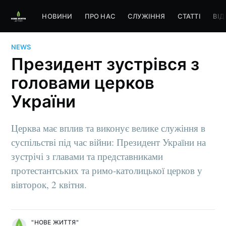
НОВИНИ
ПРО НАС
СЛУЖІННЯ
СТАТТІ
ВІД
NEWS
Президент зустрівся з
головами церков
України
Церква має вплив та виконує велике служіння в
суспільстві під час війни: Президент України на
зустрічі з главами та представниками
протестантських та римо-католицької церков у
вівторок, 2 квітня.
"НОВЕ ЖИТТЯ"